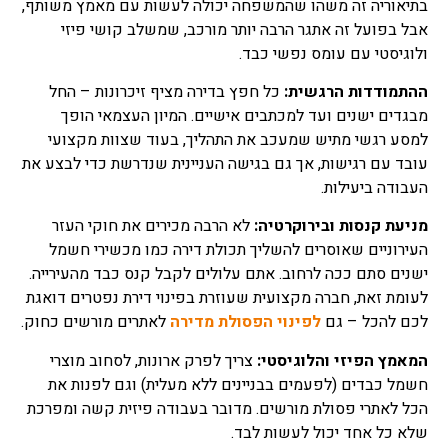
בתיאוריה זה משהו שהמשפחה יכולה לעשות עם מאמץ משותף,
אבל בפועל זה אתגר הרבה יותר מורכב, שמשלב קושי פיזי
ולוגיסטי עם עומס נפשי כבד.
ההתמודדות הרגשית:
כל חפץ בדירה מציף זיכרונות – החל
מבגדים ישנים ועד למכתבים אישיים. המיון העצמאי הופך
למסע רגשי מתיש שמעכב את התהליך, בעוד שצוות מקצועי
עובד עם רגישות, אך גם בגישה העניינית שנדרשת כדי לבצע את
העבודה ביעילות.
מניעת קנסות ובירוקרטיה:
לא הרבה מכירים את חוקי העזר
העירוניים שאוסרים להשליך תכולת דירה כמו מכשירי חשמל
ישנים סתם ככה לרחוב. אתם עלולים לקבל קנס כבד מהעירייה.
לעומת זאת, חברה מקצועית שעוזרת בפינוי דירת נפטרים דואגת
לכם להכל – גם
לפינוי הפסולת מדירה
לאתרים מורשים כחוק.
המאמץ הפיזי והלוגיסטי:
צריך לפרק ארונות, לסחוב מוצרי
חשמל כבדים (לפעמים בבניינים ללא מעלית) וגם לפנות את
הכל לאתרי פסולת מורשים. מדובר בעבודה פיזית קשה ומפרכת
שלא כל אחד יכול לעשות לבד.