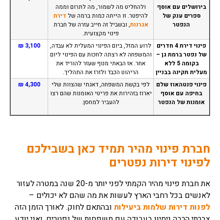
בירושלים עם אוסף
ולהחליט מה לשמור, מה לתרום וממה
ספרים ענק של
להיפטר. זו הייתה כמות ברמה של
דירת
הנפטר
אגרנות
, ובשביל זה חייב עזרה של חברת
פינוי מקצועית.
פינוי דירת 4 חדרים
לרוע המזל, ביום הפינוי המעלית לא עבדה,
3,100 ₪
של נפטר ברמת גן –
והמשפחה לא רצתה לחכות עם הפינוי ליום
בקומה 5 ללא
אחר. אז הבאתי מנוף שעזר להוריד את
מעלית תקינה בבניין
הריהוט הכבד ולזרז את התהליך.
פינוי פנטהאוז שלם
לפי בקשת המשפחה, דאגתי שהצוות שלי
4,300 ₪
בחיפה עם אוסף
יארוז בזהירות את פריטי האומנות שהם רצו
אומנות של הנפטר
להעביר למחסן.
חברת פינוי מהיר תמיד כאן בשבילכם
לפינוי דירות נפטרים
את חברת פינוי מהיר הקמתי לפני יותר מ-20 שנה במטרה לעזור
לאנשים בכל רחבי הארץ לעשות את מה שהם לא יכולים –
לפנות דירות שלמות ביעילות
ובהתאם לחוק. לאורך הזמן הזה
צברתי הרבה ניסיון בעבודה עם משפחות של נפטרים, ואני יודע