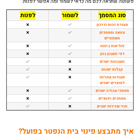
פשוטה שתראה לכם מה כדאי לשמור ומה אפשר לפנות:
סוג המסמך
לשמור
לפנות
תעודת זהות ודרכון
✅
❌
צוואה ומסמכים
✅
❌
משפטיים
פוליסות ביטוח
✅
❌
דפי חשבון בנק
✅
❌
חשבונות ישנים
❌
✅
קבלות ישנות
❌
✅
תעודות אחריות
❌
✅
למוצרים ישנים
מסמכי עבודה ישנים
✅
❌
מסמכים רפואיים
✅
❌
חוזי שכירות ישנים
❌
✅
איך מתבצע פינוי בית הנפטר בפועל?