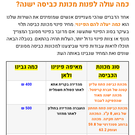
כמה עולה לפנות מכונת כביסה ישנה?
אחד הדברים שהכי מעניינים אנשים שמזמינים את השירות שלנו
הוא
כמה יעלה להם הפינוי
. מחיר פינוי מכונת כביסה תלוי
בעיקר בסוג הפינוי שתעשו. אם מדובר בפינוי מסובך המצריך
מנוף או צוות פינוי גדול יותר, העלות תהיה בהתאם. בטבלה הבאה
תוכלו לראות עבודות פינוי שביצענו למכונות כביסה מסוגים
שונים ואת המחיר שגבינו באותה העת:
סוג מכונת
מאיפה פינינו
כמה גבינו
הכביסה
ולאן
מכונת כביסה פתח עליון
מהדירה בקרית אתא
400 ₪
קטנה של חברת קריסטל.
לאתר פסולת חשמלית
מכונה ישנה מאוד
שהפסיקה לעבוד
מכונת כביסה פתח תחתון
הועברה מהדירה בחולון
500 ₪
של בוש, 8 ק"ג. המכונה
לאתר מחזור
הייתה תקינה. מכונה
ברוחב סטנדרטי של 59.8
ועומק 63.2