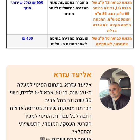
מכונת כביסה 12 ק"ג של
הועברה באמצעות מנוף
650 ₪ כולל שירותי
חברת LG, גדולה ברוחב
מהדירה בירושלים לאתר
מנוף
60 ס"מ, גובה 85 ס"מ
מחזור
ועומק 62 ס"מ. המכונה
הייתה תקינה. לא עברה
בדלת
מכונת כביסה 10 ק"ג של
הועברה מהדירה בחיפה
400 ₪
אינוורטר, לא תקינה
לאתר פסולת חשמלית
אליעד עזרא
אליעד עזרא, בתחום הפינוי למעלה
מ-20 שנה, בן 50, אבא ל-5 ילדים, נשוי
30 שנה וגר בתל אביב.
חברתנו מספקת שירות בפריסה ארצית
רחבה לכל עבודות הפינוי למגזר
הפרטי, העסקי, המוסדי, התעשייתי
והחקלאי.
אשמח לתת שירות 🙏🏽