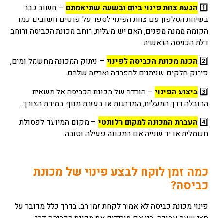
1️⃣
הגעת צוות פינוי ביום ובשעה שתיאמתם
– חשוב כבר
בשיחת הטלפון עם צוות הפינוי לספר על פרטים חשובים כמו
הקומה ממנה מפנים, האם יש מעלית, רוחב מכונת הכביסה ורוחב
דלת הכניסה הראשית.
2️⃣
הכנת מכונת הכביסה לפינוי
– ניתוק המכונה מחשמל ומים,
פירוק חלקים שניתנים להפרדה ואריזה שלהם.
3️⃣
ביצוע הפינוי
– הורדה של מכונת הכביסה אל משאית
ההובלה דרך המעלית, המדרגות או בעזרת מנוף במידת הצורך.
4️⃣
העברת המכונה למקום רלוונטי
– מקום המיועד לפסולת
חשמלית או יד שנייה אם המכונה פעילה וטובה.
כמה זמן לוקח לבצע פינוי של מכונת
כביסה?
פינוי מכונת כביסה לא אמור לקחת זמן רב. בדרך כלל מדובר על